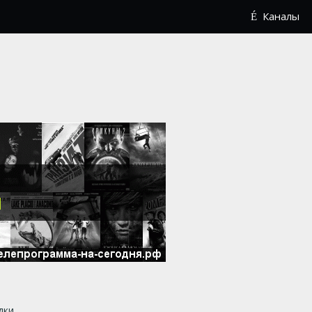
Каналы
дки.