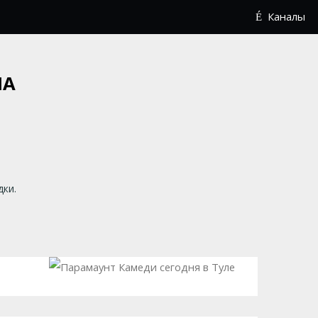
Каналы
ЛА
дки.