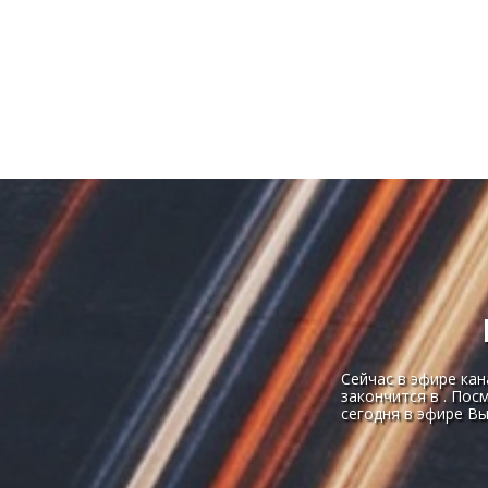
Сейчас в эфире кан
закончится в . По
сегодня в эфире В