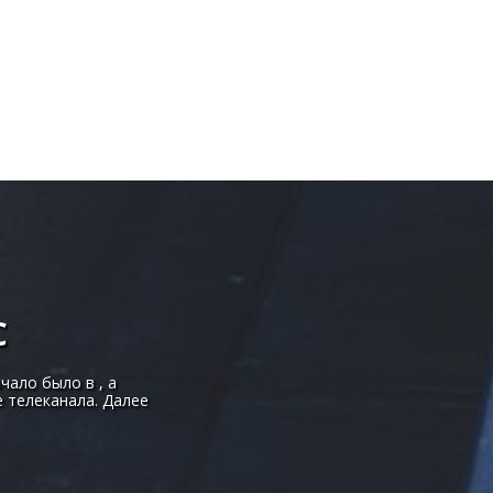
С
чало было в , а
 телеканала. Далее