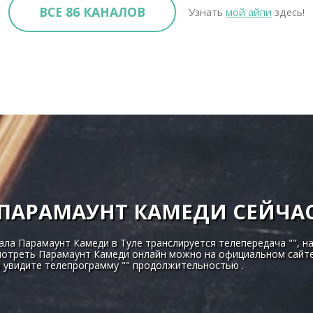
ВСЕ 86 КАНАЛОВ
Узнать
мой айпи
здесь!
ПАРАМАУНТ КАМЕДИ СЕЙЧА
ала Парамаунт Камеди в Туле транслируется телепередача "", на
смотреть Парамаунт Камеди онлайн можно на официальном сайте
ы увидите телепрограмму "" продолжительностью .