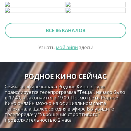
ВСЕ 86 КАНАЛОВ
Узнать
мой айпи
здесь!
РОДНОЕ КИНО СЕЙЧАС
Сейчас в эфире канала Родное Кино в Туле
транслируется телепрограмма "Теща", начало было
в 17:40, а закончится в 19:00. Посмотреть Родное
Кино онлайн можно на официальном сайте
телеканала. Далее сегодня в эфире Вы увидите
телепередачу "Укрощение строптивого"
продолжительностью 2 часа.