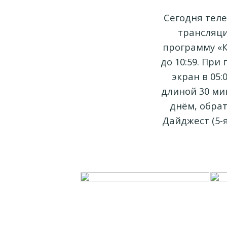
Сегодня теле
трансляци
программу «Ка
до 10:59. При
экран в 05
длиной 30 мин
днём, обра
Дайджест (5-я