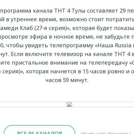
программа канала ТНТ 4 Тулы составляет 29 п
й в утреннее время, возможно стоит потратит
меди Клаб (27-я серия)», которая будет показы
 просмотре эфира в ночное время, не забудьте
:00, чтобы увидеть телепрограмму «Наша Russia 
ут. Если включите телевизор на канале ТНТ 4 
тите пристальное внимание на телепередачу «C
 серия)», которая начнется в 15 часов ровно и 
часов 59 минут.
ВСЕ 86 КАНАЛОВ
Узнать
мой айпи
здесь!