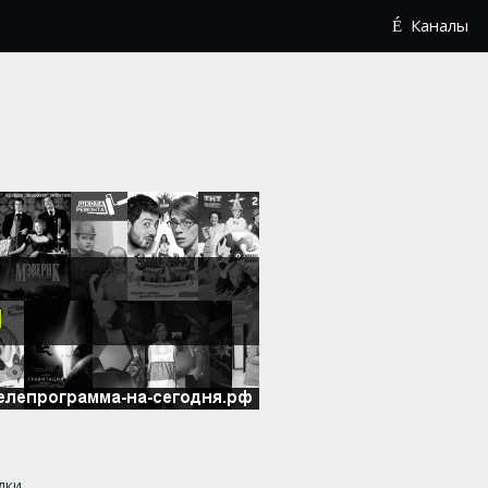
Каналы
дки.