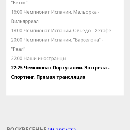
"Бетис"
16:00 Чемпионат Испании. Мальорка -
Вильярреал
18:00 Чемпионат Испании. Овьедо - Хетафе
20:00 Чемпионат Испании. "Барселона" -
"Реал"
22:00 Наши иностранцы
22:25 Чемпионат Португалии. Эштрела -
Спортинг. Прямая трансляция
ВОСКРЕСЕНЬЕ
09 августа