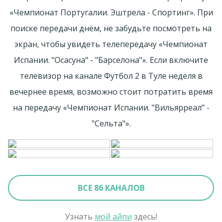
«Чемпионат Португалии. Эштрела - Спортинг». При
поиске передачи днём, не забудьте посмотреть на
экран, чтобы увидеть телепередачу «Чемпионат
Испании. "Осасуна" - "Барселона"». Если включите
телевизор на канале Футбол 2 в Туле неделя в
вечернее время, возможно стоит потратить время
на передачу «Чемпионат Испании. "Вильярреал" -
"Сельта"».
ВСЕ 86 КАНАЛОВ
Узнать
мой айпи
здесь!