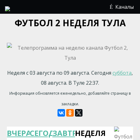
Каналы
ФУТБОЛ 2 НЕДЕЛЯ ТУЛА
Неделя с 03 августа по 09 августа. Сегодня
суббота
,
08 августа. В Туле 22:37.
Информация обновляется еженедельно, добавляйте страницу в
закладки.
ВЧЕРА
СЕГОДНЯ
ЗАВТРА
НЕДЕЛЯ