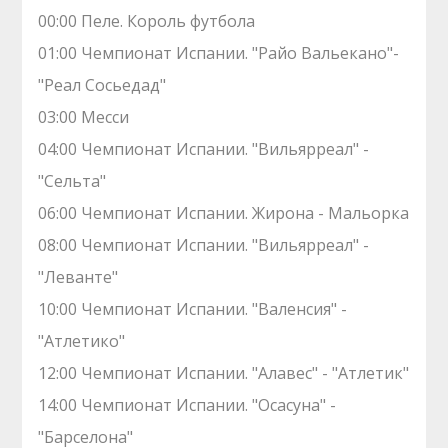
00:00 Пеле. Король футбола
01:00 Чемпионат Испании. "Райо Вальекано"-
"Реал Сосьедад"
03:00 Месси
04:00 Чемпионат Испании. "Вильярреал" -
"Сельта"
06:00 Чемпионат Испании. Жирона - Мальорка
08:00 Чемпионат Испании. "Вильярреал" -
"Леванте"
10:00 Чемпионат Испании. "Валенсия" -
"Атлетико"
12:00 Чемпионат Испании. "Алавес" - "Атлетик"
14:00 Чемпионат Испании. "Осасуна" -
"Барселона"