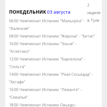
ПОНЕДЕЛЬНИК
03 августа
06:00 Чемпионат Испании. "Мальорка" -
"Валенсия"
08:00 Чемпионат Испании. "Жирона" - "Бетис"
10:00 Чемпионат Испании. "Эльче" -
"Атлетико"
12:00 Чемпионат Испании. "Барселона" -
"Сельта"
14:00 Чемпионат Испании. "Реал Сосьедад" -
"Хетафе"
16:00 Чемпионат Испании. "Леванте" -
"Севилья"
18:00 Чемпионат Испании. Овьедо -