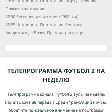
19:55 Чемпионат Португалии. Порту - Алверка.
Прямая трансляция
22:00 Бесконечная история (1998 год)
22:25 Чемпионат Португалии. Бенфика -
Академику де Визеу. Прямая трансляция
ТЕЛЕПРОГРАММА ФУТБОЛ 2 НА
НЕДЕЛЮ
Телепрограмма канала Футбол 2 Тулы на неделю
насчитывает 88 передач. Среди трансляций ночью,
обратите пристальное внимание на программу