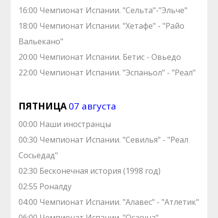
16:00 Чемпионат Испании. "Сельта"-"Эльче"
18:00 Чемпионат Испании. "Хетафе" - "Райо
Вальекано"
20:00 Чемпионат Испании. Бетис - Овьедо
22:00 Чемпионат Испании. "Эспаньол" - "Реал"
ПЯТНИЦА
07 августа
00:00 Наши иностранцы
00:30 Чемпионат Испании. "Севилья" - "Реал
Сосьедад"
02:30 Бесконечная история (1998 год)
02:55 Роналду
04:00 Чемпионат Испании. "Алавес" - "Атлетик"
06:00 Чемпионат Испании. "Осасуна" -