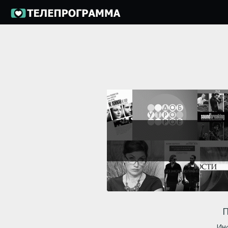
П
Инф