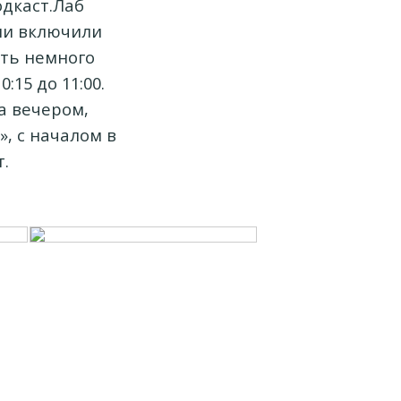
одкаст.Лаб
ели включили
ить немного
15 до 11:00.
а вечером,
, с началом в
.