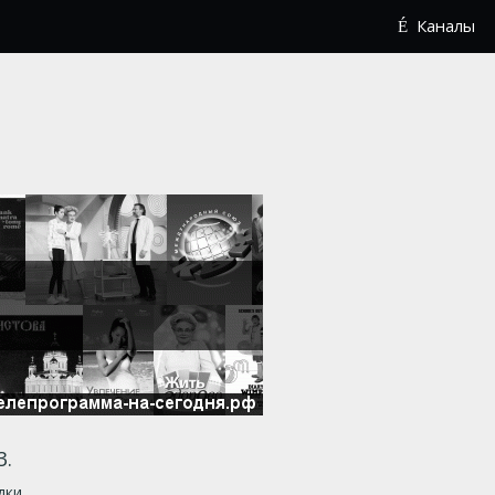
Каналы
3.
дки.